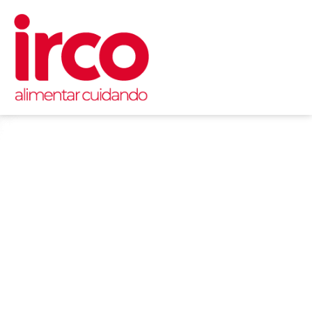
CUIDADO > did@ctix