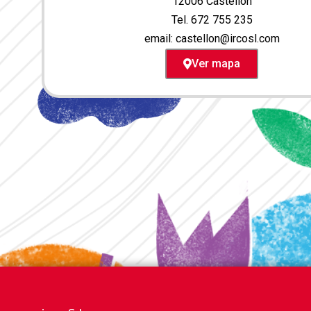
12006 Castellón
Tel. 672 755 235
email: c
astellon@ircosl.com
Ver mapa