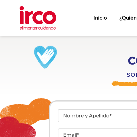
Inicio
¿Quié
C
SO