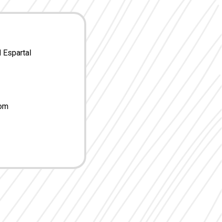
l Espartal
com