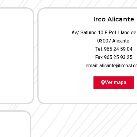
Irco Alicante
Av/ Saturno 10 F Pol. Llano de
03007 Alicante
Tel. 965 24 59 04
Fax 965 25 93 25
email:
alicante@ircosl.
Ver mapa